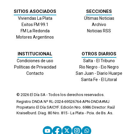
SITIOS ASOCIADOS
SECCIONES
Viviendas La Plata
Últimas Noticias
Exitos FM 99.1
Archivo
FM La Redonda
Noticias RSS
Motores Argentinos
INSTITUCIONAL
OTROS DIARIOS
Condiciones de uso
Salta - El Tribuno
Políticas de Privacidad
Rio Negro - Eio Negro
Contacto
San Juan - Diario Huarpe
Santa Fe - El Litoral
© 2026
El Día
SA - Todos los derechos reservados.
Registro DNDA Nº RL-2024-69526764-APN-DNDA#MJ
Propietario El Día SAICYF. Edición Nro.
6986
Director: Raúl
Kraiselburd. Diag. 80 Nro. 815 - La Plata - Pcia. de Bs. As.