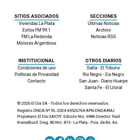
SITIOS ASOCIADOS
SECCIONES
Viviendas La Plata
Últimas Noticias
Exitos FM 99.1
Archivo
FM La Redonda
Noticias RSS
Motores Argentinos
INSTITUCIONAL
OTROS DIARIOS
Condiciones de uso
Salta - El Tribuno
Políticas de Privacidad
Rio Negro - Eio Negro
Contacto
San Juan - Diario Huarpe
Santa Fe - El Litoral
© 2026
El Día
SA - Todos los derechos reservados.
Registro DNDA Nº RL-2024-69526764-APN-DNDA#MJ
Propietario El Día SAICYF. Edición Nro.
6986
Director: Raúl
Kraiselburd. Diag. 80 Nro. 815 - La Plata - Pcia. de Bs. As.