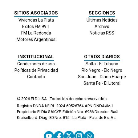
SITIOS ASOCIADOS
SECCIONES
Viviendas La Plata
Últimas Noticias
Exitos FM 99.1
Archivo
FM La Redonda
Noticias RSS
Motores Argentinos
INSTITUCIONAL
OTROS DIARIOS
Condiciones de uso
Salta - El Tribuno
Políticas de Privacidad
Rio Negro - Eio Negro
Contacto
San Juan - Diario Huarpe
Santa Fe - El Litoral
© 2026
El Día
SA - Todos los derechos reservados.
Registro DNDA Nº RL-2024-69526764-APN-DNDA#MJ
Propietario El Día SAICYF. Edición Nro.
6986
Director: Raúl
Kraiselburd. Diag. 80 Nro. 815 - La Plata - Pcia. de Bs. As.