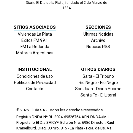
Diario El Día de la Plata, fundado el 2 de Marzo de
1884
SITIOS ASOCIADOS
SECCIONES
Viviendas La Plata
Últimas Noticias
Exitos FM 99.1
Archivo
FM La Redonda
Noticias RSS
Motores Argentinos
INSTITUCIONAL
OTROS DIARIOS
Condiciones de uso
Salta - El Tribuno
Políticas de Privacidad
Rio Negro - Eio Negro
Contacto
San Juan - Diario Huarpe
Santa Fe - El Litoral
© 2026
El Día
SA - Todos los derechos reservados.
Registro DNDA Nº RL-2024-69526764-APN-DNDA#MJ
Propietario El Día SAICYF. Edición Nro.
6986
Director: Raúl
Kraiselburd. Diag. 80 Nro. 815 - La Plata - Pcia. de Bs. As.