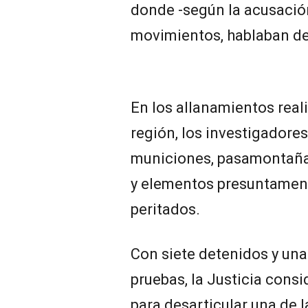
donde -según la acusació
movimientos, hablaban de
En los allanamientos real
región, los investigadore
municiones, pasamontañas
y elementos presuntament
peritados.
Con siete detenidos y un
pruebas, la Justicia cons
para desarticular una de 