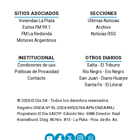
SITIOS ASOCIADOS
SECCIONES
Viviendas La Plata
Últimas Noticias
Exitos FM 99.1
Archivo
FM La Redonda
Noticias RSS
Motores Argentinos
INSTITUCIONAL
OTROS DIARIOS
Condiciones de uso
Salta - El Tribuno
Políticas de Privacidad
Rio Negro - Eio Negro
Contacto
San Juan - Diario Huarpe
Santa Fe - El Litoral
© 2026
El Día
SA - Todos los derechos reservados.
Registro DNDA Nº RL-2024-69526764-APN-DNDA#MJ
Propietario El Día SAICYF. Edición Nro.
6986
Director: Raúl
Kraiselburd. Diag. 80 Nro. 815 - La Plata - Pcia. de Bs. As.