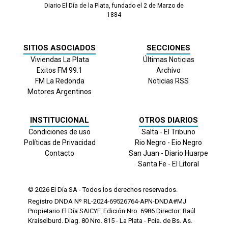
Diario El Día de la Plata, fundado el 2 de Marzo de
1884
SITIOS ASOCIADOS
SECCIONES
Viviendas La Plata
Últimas Noticias
Exitos FM 99.1
Archivo
FM La Redonda
Noticias RSS
Motores Argentinos
INSTITUCIONAL
OTROS DIARIOS
Condiciones de uso
Salta - El Tribuno
Políticas de Privacidad
Rio Negro - Eio Negro
Contacto
San Juan - Diario Huarpe
Santa Fe - El Litoral
© 2026
El Día
SA - Todos los derechos reservados.
Registro DNDA Nº RL-2024-69526764-APN-DNDA#MJ
Propietario El Día SAICYF. Edición Nro.
6986
Director: Raúl
Kraiselburd. Diag. 80 Nro. 815 - La Plata - Pcia. de Bs. As.