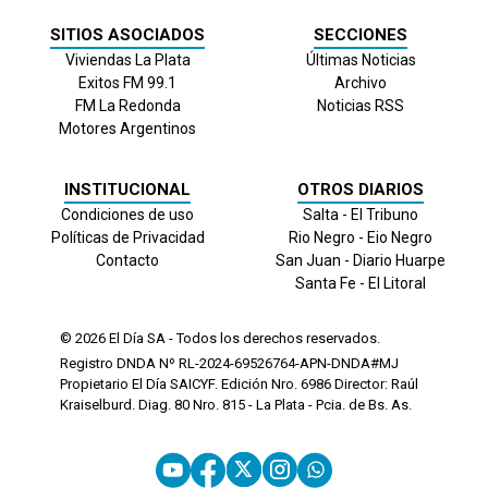
SITIOS ASOCIADOS
SECCIONES
Viviendas La Plata
Últimas Noticias
Exitos FM 99.1
Archivo
FM La Redonda
Noticias RSS
Motores Argentinos
INSTITUCIONAL
OTROS DIARIOS
Condiciones de uso
Salta - El Tribuno
Políticas de Privacidad
Rio Negro - Eio Negro
Contacto
San Juan - Diario Huarpe
Santa Fe - El Litoral
© 2026
El Día
SA - Todos los derechos reservados.
Registro DNDA Nº RL-2024-69526764-APN-DNDA#MJ
Propietario El Día SAICYF. Edición Nro.
6986
Director: Raúl
Kraiselburd. Diag. 80 Nro. 815 - La Plata - Pcia. de Bs. As.