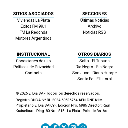
SITIOS ASOCIADOS
SECCIONES
Viviendas La Plata
Últimas Noticias
Exitos FM 99.1
Archivo
FM La Redonda
Noticias RSS
Motores Argentinos
INSTITUCIONAL
OTROS DIARIOS
Condiciones de uso
Salta - El Tribuno
Políticas de Privacidad
Rio Negro - Eio Negro
Contacto
San Juan - Diario Huarpe
Santa Fe - El Litoral
© 2026
El Día
SA - Todos los derechos reservados.
Registro DNDA Nº RL-2024-69526764-APN-DNDA#MJ
Propietario El Día SAICYF. Edición Nro.
6986
Director: Raúl
Kraiselburd. Diag. 80 Nro. 815 - La Plata - Pcia. de Bs. As.