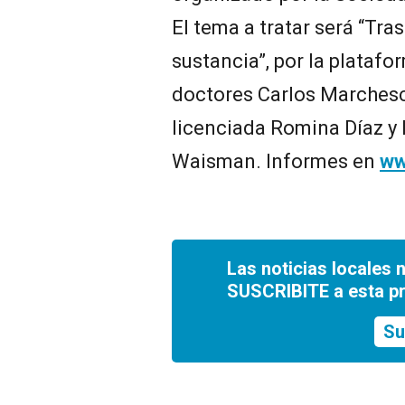
El tema a tratar será “Tr
sustancia”, por la plataf
doctores Carlos Marchesch
licenciada Romina Díaz y 
Waisman. Informes en
ww
Las noticias locales 
SUSCRIBITE a esta p
Su