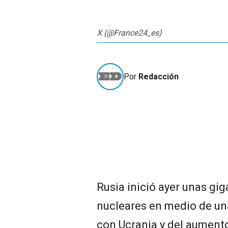
X (@France24_es)
Por
Redacción
Rusia inició ayer unas gi
nucleares en medio de un
con Ucrania y del aument