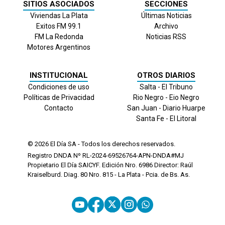
SITIOS ASOCIADOS
SECCIONES
Viviendas La Plata
Últimas Noticias
Exitos FM 99.1
Archivo
FM La Redonda
Noticias RSS
Motores Argentinos
INSTITUCIONAL
OTROS DIARIOS
Condiciones de uso
Salta - El Tribuno
Políticas de Privacidad
Rio Negro - Eio Negro
Contacto
San Juan - Diario Huarpe
Santa Fe - El Litoral
© 2026
El Día
SA - Todos los derechos reservados.
Registro DNDA Nº RL-2024-69526764-APN-DNDA#MJ
Propietario El Día SAICYF. Edición Nro.
6986
Director: Raúl
Kraiselburd. Diag. 80 Nro. 815 - La Plata - Pcia. de Bs. As.