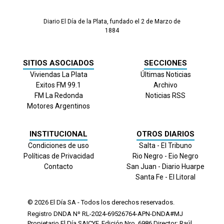
Diario El Día de la Plata, fundado el 2 de Marzo de
1884
SITIOS ASOCIADOS
SECCIONES
Viviendas La Plata
Últimas Noticias
Exitos FM 99.1
Archivo
FM La Redonda
Noticias RSS
Motores Argentinos
INSTITUCIONAL
OTROS DIARIOS
Condiciones de uso
Salta - El Tribuno
Políticas de Privacidad
Rio Negro - Eio Negro
Contacto
San Juan - Diario Huarpe
Santa Fe - El Litoral
© 2026
El Día
SA - Todos los derechos reservados.
Registro DNDA Nº RL-2024-69526764-APN-DNDA#MJ
Propietario El Día SAICYF. Edición Nro.
6986
Director: Raúl