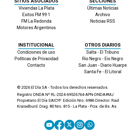
SITIOS ASOCIADOS
SECCIONES
Viviendas La Plata
Últimas Noticias
Exitos FM 99.1
Archivo
FM La Redonda
Noticias RSS
Motores Argentinos
INSTITUCIONAL
OTROS DIARIOS
Condiciones de uso
Salta - El Tribuno
Políticas de Privacidad
Rio Negro - Eio Negro
Contacto
San Juan - Diario Huarpe
Santa Fe - El Litoral
© 2026
El Día
SA - Todos los derechos reservados.
Registro DNDA Nº RL-2024-69526764-APN-DNDA#MJ
Propietario El Día SAICYF. Edición Nro.
6986
Director: Raúl
Kraiselburd. Diag. 80 Nro. 815 - La Plata - Pcia. de Bs. As.