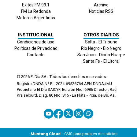
Exitos FM 99.1
Archivo
FM La Redonda
Noticias RSS
Motores Argentinos
INSTITUCIONAL
OTROS DIARIOS
Condiciones de uso
Salta - El Tribuno
Políticas de Privacidad
Rio Negro - Eio Negro
Contacto
San Juan - Diario Huarpe
Santa Fe - El Litoral
© 2026
El Día
SA - Todos los derechos reservados.
Registro DNDA Nº RL-2024-69526764-APN-DNDA#MJ
Propietario El Día SAICYF. Edición Nro.
6986
Director: Raúl
Kraiselburd. Diag. 80 Nro. 815 - La Plata - Pcia. de Bs. As.
Mustang Cloud -
CMS para portales de noticias