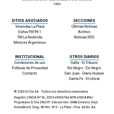
1884
SITIOS ASOCIADOS
SECCIONES
Viviendas La Plata
Últimas Noticias
Exitos FM 99.1
Archivo
FM La Redonda
Noticias RSS
Motores Argentinos
INSTITUCIONAL
OTROS DIARIOS
Condiciones de uso
Salta - El Tribuno
Políticas de Privacidad
Rio Negro - Eio Negro
Contacto
San Juan - Diario Huarpe
Santa Fe - El Litoral
© 2026
El Día
SA - Todos los derechos reservados.
Registro DNDA Nº RL-2024-69526764-APN-DNDA#MJ
Propietario El Día SAICYF. Edición Nro.
6986
Director: Raúl
Kraiselburd. Diag. 80 Nro. 815 - La Plata - Pcia. de Bs. As.